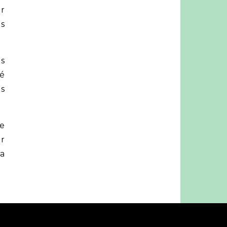
ur
as
as
té
es
de
r
la