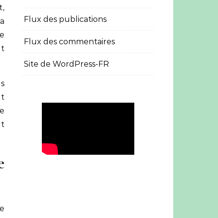
t,
Flux des publications
la
de
Flux des commentaires
rt
Site de WordPress-FR
es
t
e
nt
e
e