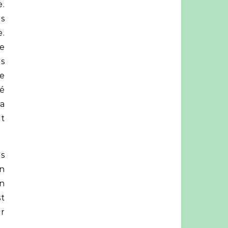
e.
es
e.
e
as
e
ré
la
ôt
es
n
on
st
ur