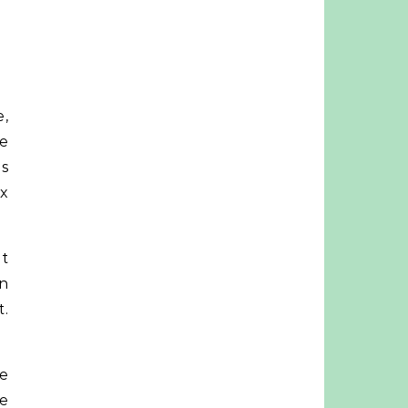
e,
ce
s
x
t
n
t.
e
ue