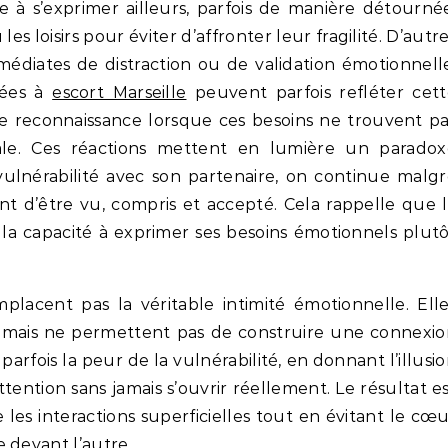
e à s’exprimer ailleurs, parfois de manière détourné
les loisirs pour éviter d’affronter leur fragilité. D’autr
édiates de distraction ou de validation émotionnell
iées à
escort Marseille
peuvent parfois refléter cett
de reconnaissance lorsque ces besoins ne trouvent p
pale. Ces réactions mettent en lumière un paradox
vulnérabilité avec son partenaire, on continue malg
nt d’être vu, compris et accepté. Cela rappelle que 
 la capacité à exprimer ses besoins émotionnels plut
placent pas la véritable intimité émotionnelle. Ell
ais ne permettent pas de construire une connexio
parfois la peur de la vulnérabilité, en donnant l’illusi
ention sans jamais s’ouvrir réellement. Le résultat e
 les interactions superficielles tout en évitant le cœ
 devant l’autre.