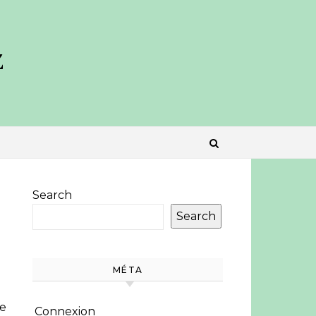
z
Search
Search
MÉTA
se
Connexion